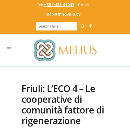
‭+39 0433 41943
Tel:
‬ | E-mail:
info@innovalp.tv
Friuli: L’ECO 4 – Le
cooperative di
comunità fattore di
rigenerazione