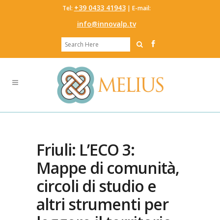
‭+39 0433 41943
Tel:
‬ | E-mail:
info@innovalp.tv
Friuli: L’ECO 3:
Mappe di comunità,
circoli di studio e
altri strumenti per