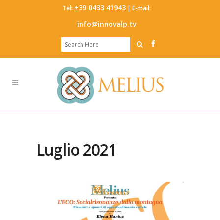
‭+39 0433 41943
Tel:
‬ | E-mail:
info@innovalp.tv
Luglio 2021