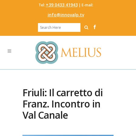
‭+39 0433 41943
Tel:
‬ | E-mail:
info@innovalp.tv
Friuli: Il carretto di
Franz. Incontro in
Val Canale