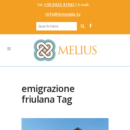
‭+39 0433 41943
Tel:
‬ | E-mail:
info@innovalp.tv
emigrazione
friulana Tag