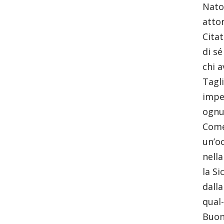
Nato 
attor
Citat
di se
chi a
Tagli
impeg
ognun
Come 
un’oc
nella
la Si
dalla
qual-
Buon