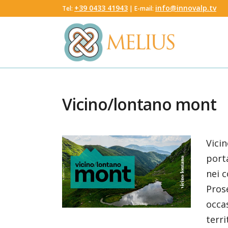
‭+39 0433 41943
info@innovalp.tv
Tel:
‬ | E-mail:
Vicino/lontano mont
Vicin
porta
nei c
Prose
occas
terr