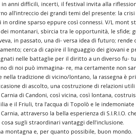
in anni difficili, incerti, il festival invita alla rifle
no all’intreccio dei grandi temi del presente: la crisi
i in ordine sparso eppure così connessi. V/L mont s
́ dei montanari, sbircia tra le opportunità, le sfide; 
veva, in passato, una di- versa idea di futuro; rende
amento; cerca di capire il linguaggio dei giovani e 
nati nelle battaglie per il diritto a un diverso fu- t
o di noi può immagina- re, ma certamente non sarà
nella tradizione di vicino/lontano, la rassegna è pr
casione di ascolto, una costruzione di relazioni utili 
 Carnia di Candoni, così vicina, così lontana, costruis
cilia e il Friuli, tra l’acqua di Topolò e le indemoni
 Carnia, attraverso la bella esperienza di S.I.R.I.O. c
 cosa sugli straordinari vantaggi dell’inclusione.
a montagna e, per quanto possibile, buon mondo.