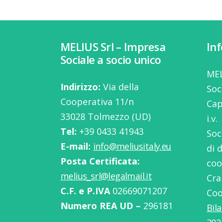
MELIUS Srl – Impresa
In
Sociale a socio unico
MEL
Indirizzo:
Via della
Soc
Cooperativa 11/n
Cap
33028 Tolmezzo (UD)
i.v.
Tel:
‭+39 0433 41943
Soc
E-mail:
info@meliusitaly.eu
di 
Posta Certificata:
coo
melius_srl@legalmail.it
Cra
C.F. e P.IVA
02669071207
Coo
Numero REA UD –
296181
Bil