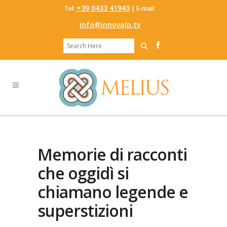
‭+39 0433 41943
Tel:
‬ | E-mail:
info@innovalp.tv
Memorie di racconti
che oggidì si
chiamano legende e
superstizioni