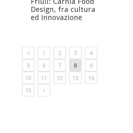
Friuli: Carnia Food
Design, fra cultura
ed innovazione
1
2
3
4
5
6
7
8
9
10
11
12
13
14
15