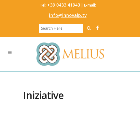
‭+39 0433 41943
Tel:
‬ | E-mail:
info@innovalp.tv
Iniziative