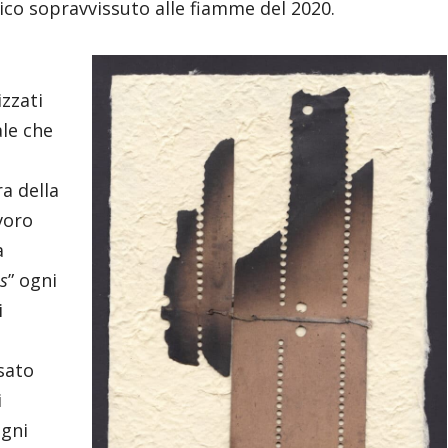
co sopravvissuto alle fiamme del 2020.
zzati
le che
a della
voro
a
is
” ogni
i
sato
i
ogni