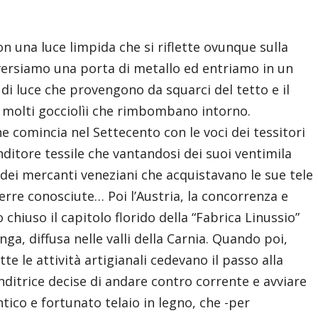
on una luce limpida che si riflette ovunque sulla
raversiamo una porta di metallo ed entriamo in un
 di luce che provengono da squarci del tetto e il
 molti gocciolìi che rimbombano intorno.
he comincia nel Settecento con le voci dei tessitori
nditore tessile che vantandosi dei suoi ventimila
e dei mercanti veneziani che acquistavano le sue tele
erre conosciute… Poi l’Austria, la concorrenza e
 chiuso il capitolo florido della “Fabrica Linussio”
ga, diffusa nelle valli della Carnia. Quando poi,
e le attività artigianali cedevano il passo alla
itrice decise di andare contro corrente e avviare
ico e fortunato telaio in legno, che -per