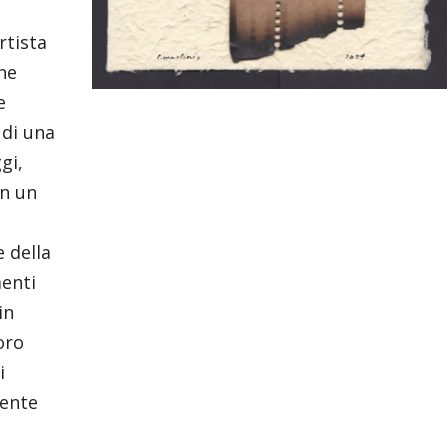
rtista
he
e
 di una
gi,
in un
e della
menti
in
oro
i
dente