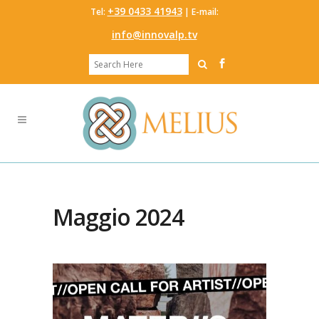
‭+39 0433 41943
Tel:
‬ | E-mail:
info@innovalp.tv
Maggio 2024