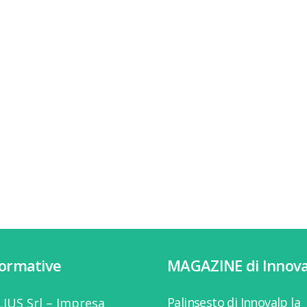
formative
MAGAZINE di Innova
Palinsesto di Innovalp la
IUS Srl – Impresa