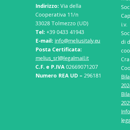
Indirizzo:
Via della
Soc
Cooperativa 11/n
Cap
33028 Tolmezzo (UD)
i.v.
Tel:
‭+39 0433 41943
Soc
E-mail:
info@meliusitaly.eu
di 
Posta Certificata:
coo
melius_srl@legalmail.it
Cra
C.F. e P.IVA
02669071207
Coo
Numero REA UD –
296181
Bil
202
Bil
202
Info
leg