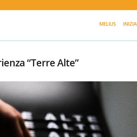
MELIUS
INIZI
rienza “Terre Alte”