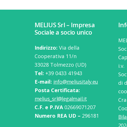
MELIUS Srl – Impresa
In
Sociale a socio unico
MEL
Indirizzo:
Via della
Soc
Cooperativa 11/n
Cap
33028 Tolmezzo (UD)
i.v.
Tel:
‭+39 0433 41943
Soc
E-mail:
info@meliusitaly.eu
di 
Posta Certificata:
coo
melius_srl@legalmail.it
Cra
C.F. e P.IVA
02669071207
Coo
Numero REA UD –
296181
Bil
202