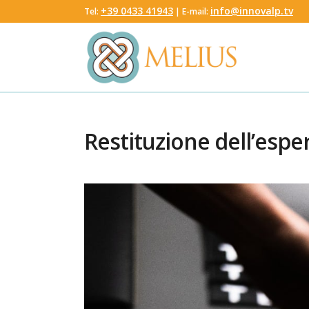
‭+39 0433 41943
info@innovalp.tv
Tel:
‬ | E-mail:
Restituzione dell’espe