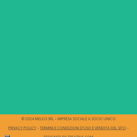
© 2024 MELIUS SRL – IMPRESA SOCIALE A SOCIO UNICO
PRIVACY POLICY
–
TERMINI E CONDIZIONI D’USO E VENDITA DEL SITO
–