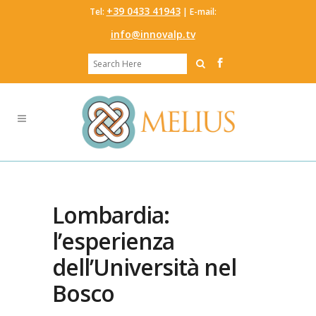
‭+39 0433 41943
Tel:
‬ | E-mail:
info@innovalp.tv
Lombardia:
l’esperienza
dell’Università nel
Bosco