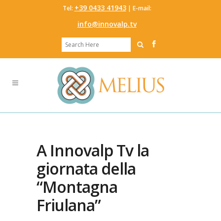
‭+39 0433 41943
Tel:
‬ | E-mail:
info@innovalp.tv
A Innovalp Tv la
giornata della
“Montagna
Friulana”