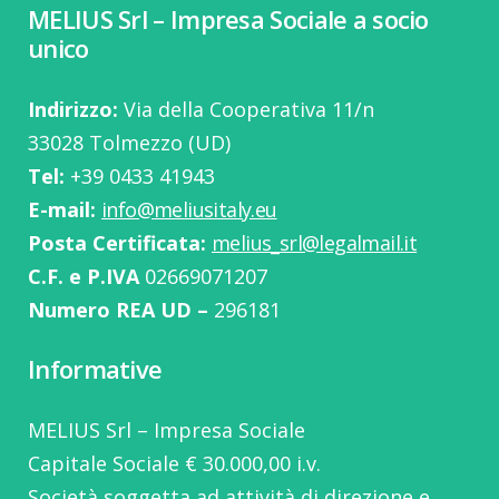
MELIUS Srl – Impresa Sociale a socio
unico
Indirizzo:
Via della Cooperativa 11/n
33028 Tolmezzo (UD)
Tel:
‭+39 0433 41943
E-mail:
info@meliusitaly.eu
Posta Certificata:
melius_srl@legalmail.it
C.F. e P.IVA
02669071207
Numero REA UD –
296181
Informative
MELIUS Srl – Impresa Sociale
Capitale Sociale € 30.000,00 i.v.
Società soggetta ad attività di direzione e