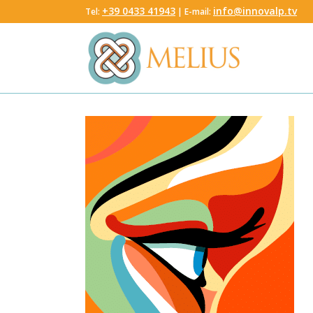
‭+39 0433 41943
info@innovalp.tv
Tel:
‬ | E-mail: