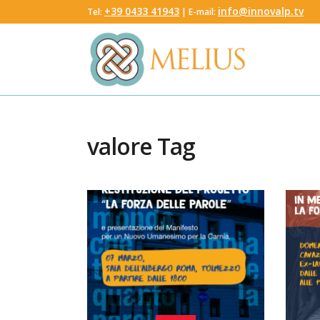
‭+39 0433 41943
info@innovalp.tv
Tel:
‬ | E-mail:
valore Tag