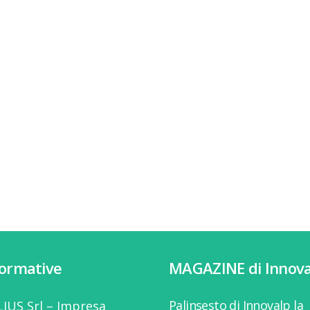
formative
MAGAZINE di Innova
Palinsesto di Innovalp la
IUS Srl – Impresa