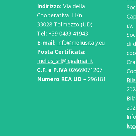
Indirizzo:
Via della
Soc
Cooperativa 11/n
Cap
33028 Tolmezzo (UD)
i.v.
Tel:
‭+39 0433 41943
Soc
E-mail:
info@meliusitaly.eu
di 
Posta Certificata:
coo
melius_srl@legalmail.it
Cra
C.F. e P.IVA
02669071207
Coo
Numero REA UD –
296181
Bil
202
Bil
202
Info
leg