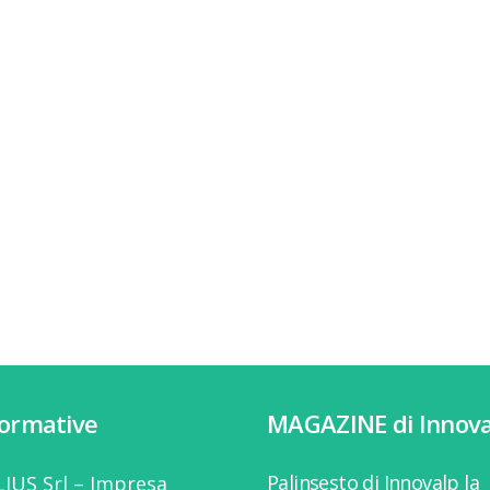
formative
MAGAZINE di Innova
Palinsesto di Innovalp la
IUS Srl – Impresa