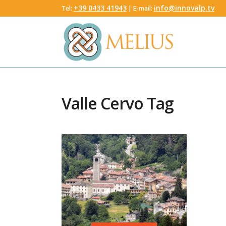
‭+39 0433 41943
info@innovalp.tv
Tel:
‬ | E-mail:
Valle Cervo Tag