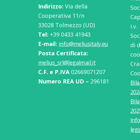
Indirizzo:
Via della
Soc
Cooperativa 11/n
Cap
33028 Tolmezzo (UD)
i.v.
Tel:
‭+39 0433 41943
Soc
E-mail:
info@meliusitaly.eu
di 
Posta Certificata:
coo
melius_srl@legalmail.it
Cra
C.F. e P.IVA
02669071207
Coo
Numero REA UD –
296181
Bil
202
Bil
202
Info
leg