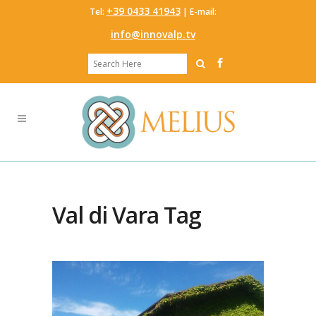
‭+39 0433 41943
Tel:
‬ | E-mail:
info@innovalp.tv
Val di Vara Tag