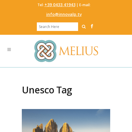
‭+39 0433 41943
Tel:
‬ | E-mail:
info@innovalp.tv
Unesco Tag