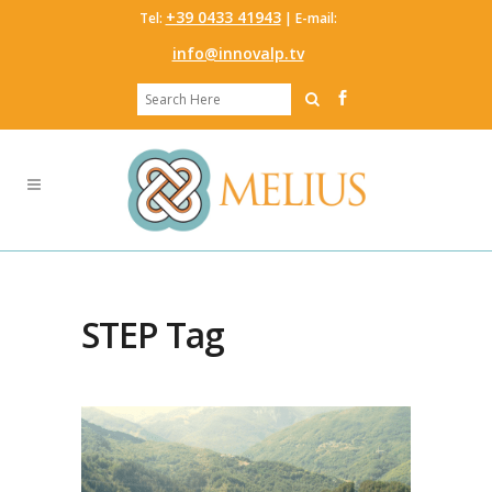
‭+39 0433 41943
Tel:
‬ | E-mail:
info@innovalp.tv
STEP Tag