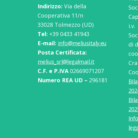
Indirizzo:
Via della
Soc
Cooperativa 11/n
Cap
33028 Tolmezzo (UD)
i.v.
Tel:
‭+39 0433 41943
Soc
E-mail:
info@meliusitaly.eu
di 
Posta Certificata:
coo
melius_srl@legalmail.it
Cra
C.F. e P.IVA
02669071207
Coo
Numero REA UD –
296181
Bil
202
Bil
202
Info
leg