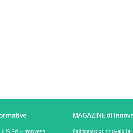
formative
MAGAZINE di Innova
Palinsesto di Innovalp la
IUS Srl – Impresa