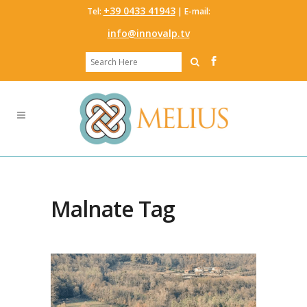
‭+39 0433 41943
Tel:
‬ | E-mail:
info@innovalp.tv
Malnate Tag