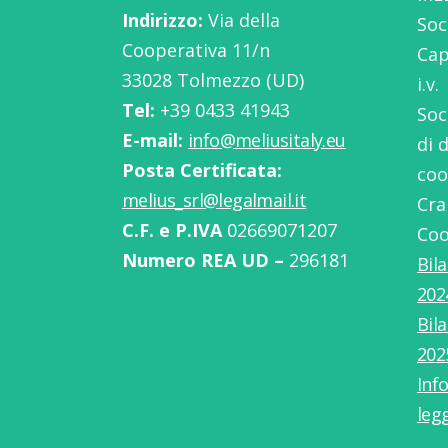
Indirizzo:
Via della
Soc
Cooperativa 11/n
Cap
33028 Tolmezzo (UD)
i.v.
Tel:
‭+39 0433 41943
Soc
E-mail:
info@meliusitaly.eu
di 
Posta Certificata:
coo
melius_srl@legalmail.it
Cra
C.F. e P.IVA
02669071207
Coo
Numero REA UD –
296181
Bil
202
Bil
202
Info
leg