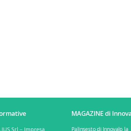
formative
MAGAZINE di Innova
Palinsesto di Innovalp la
IUS Srl – Impresa