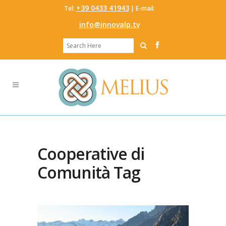
‭+39 0433 41943
Tel:
‬ | E-mail:
info@innovalp.tv
Cooperative di
Comunità Tag