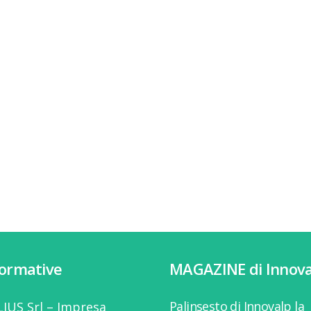
formative
MAGAZINE di Innova
Palinsesto di Innovalp la
IUS Srl – Impresa