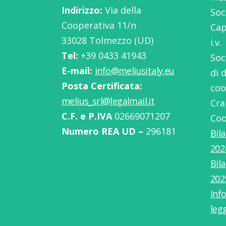
Indirizzo:
Via della
Soc
Cooperativa 11/n
Cap
33028 Tolmezzo (UD)
i.v.
Tel:
‭+39 0433 41943
Soc
E-mail:
info@meliusitaly.eu
di 
Posta Certificata:
coo
melius_srl@legalmail.it
Cra
C.F. e P.IVA
02669071207
Coo
Numero REA UD –
296181
Bil
202
Bil
202
Info
leg