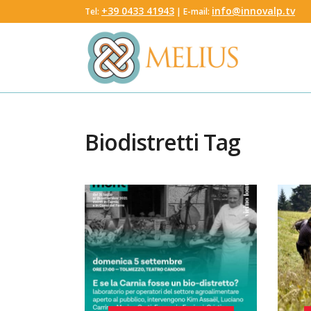
‭+39 0433 41943
info@innovalp.tv
Tel:
‬ | E-mail:
Biodistretti Tag