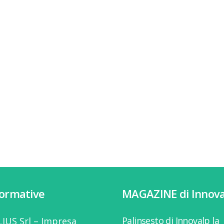
formative
MAGAZINE di Innova
Palinsesto di Innovalp la
IUS Srl – Impresa