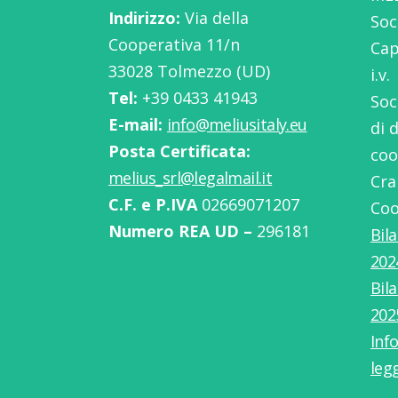
Indirizzo:
Via della
Soc
Cooperativa 11/n
Cap
33028 Tolmezzo (UD)
i.v.
Tel:
‭+39 0433 41943
Soc
E-mail:
info@meliusitaly.eu
di 
Posta Certificata:
coo
melius_srl@legalmail.it
Cra
C.F. e P.IVA
02669071207
Coo
Numero REA UD –
296181
Bil
202
Bil
202
Info
leg