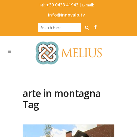
‭+39 0433 41943
Tel:
‬ | E-mail:
info@innovalp.tv
arte in montagna
Tag