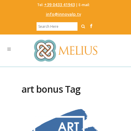
‭+39 0433 41943
Tel:
‬ | E-mail:
info@innovalp.tv
art bonus Tag