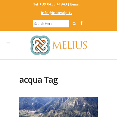
‭+39 0433 41943
Tel:
‬ | E-mail:
info@innovalp.tv
acqua Tag