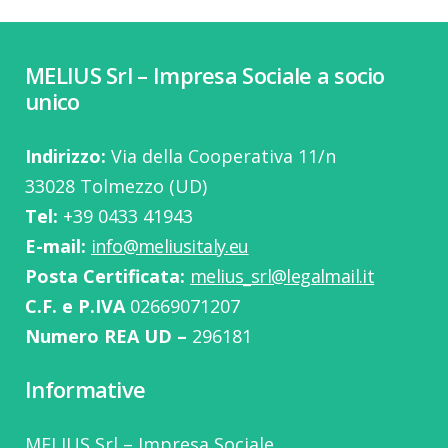
MELIUS Srl – Impresa Sociale a socio
unico
Indirizzo:
Via della Cooperativa 11/n
33028 Tolmezzo (UD)
Tel:
‭+39 0433 41943
E-mail:
info@meliusitaly.eu
Posta Certificata:
melius_srl@legalmail.it
C.F. e P.IVA
02669071207
Numero REA UD –
296181
Informative
MELIUS Srl – Impresa Sociale