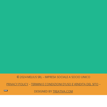
© 2024 MELIUS SRL – IMPRESA SOCIALE A SOCIO UNICO
PRIVACY POLICY
–
TERMINI E CONDIZIONI D’USO E VENDITA DEL SITO
–
DESIGNED BY
TREATIVA.COM
Le tue preferenze relative alla privacy