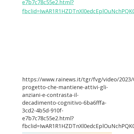
e7b7c78c55e2.html?
fbclid=IwAR1R1HZDTnXl0edcEplOuNchPQK
https://www.rainews.it/tgr/fvg/video/2023/0
progetto-che-mantiene-attivi-gli-
anziani-e-contrasta-il-
decadimento-cognitivo-6ba6fffa-
3cd2-4b5d-910f-
e7b7c78c55e2.html?
fbclid=IwAR1R1HZDTnXl0edcEplOuNchPQK