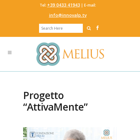
‭+39 0433 41943
Tel:
‬ | E-mail:
info@innovalp.tv
Progetto
“AttivaMente”