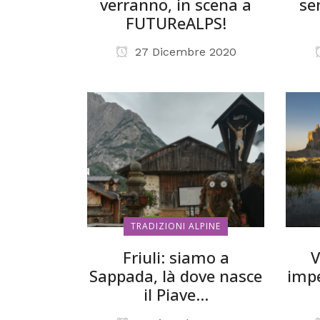
verranno, in scena a
se
FUTUReALPS!
27 Dicembre 2020
TRADIZIONI ALPINE
Friuli: siamo a
V
Sappada, là dove nasce
impe
il Piave…