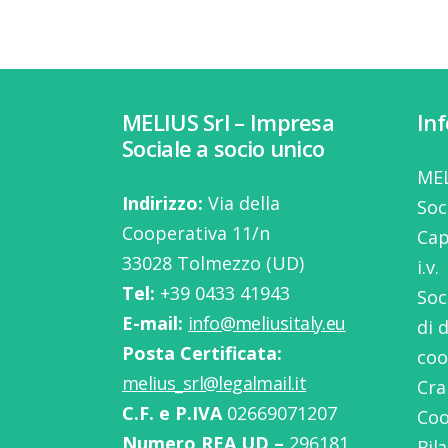
MELIUS Srl – Impresa
In
Sociale a socio unico
MEL
Indirizzo:
Via della
Soc
Cooperativa 11/n
Cap
33028 Tolmezzo (UD)
i.v.
Tel:
‭+39 0433 41943
Soc
E-mail:
info@meliusitaly.eu
di 
Posta Certificata:
coo
melius_srl@legalmail.it
Cra
C.F. e P.IVA
02669071207
Coo
Numero REA UD –
296181
Bil