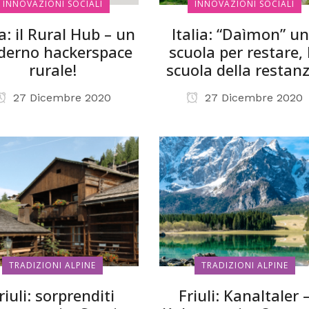
INNOVAZIONI SOCIALI
INNOVAZIONI SOCIALI
ia: il Rural Hub – un
Italia: “Daìmon” u
erno hackerspace
scuola per restare, 
rurale!
scuola della restanz
27 Dicembre 2020
27 Dicembre 2020
TRADIZIONI ALPINE
TRADIZIONI ALPINE
riuli: sorprenditi
Friuli: Kanaltaler 